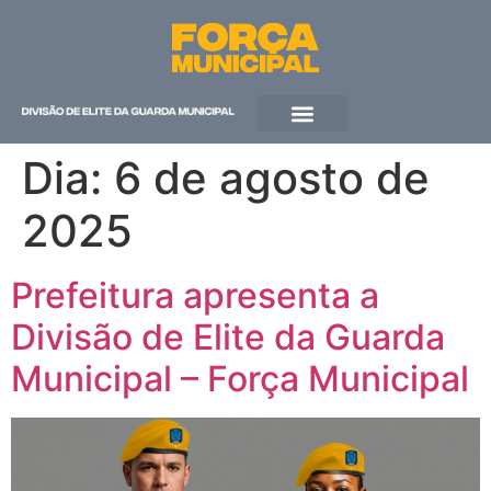
QUEM SOMOS
Dia:
6 de agosto de
2025
Prefeitura apresenta a
Divisão de Elite da Guarda
Municipal – Força Municipal