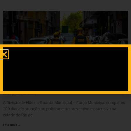
Cem dias de Força Municipal: redução de roubos e
furtos e, em breve, atuação na Barra da Tijuca
23 de junho de 2026
A Divisão de Elite da Guarda Municipal – Força Municipal completou
100 dias de atuação no policiamento preventivo e ostensivo na
cidade do Rio de
Leia mais »